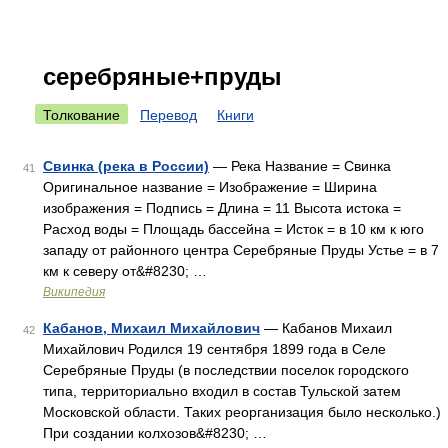
серебряные+пруды
Толкование
Перевод
Книги
Свинка (река в России)
— Река Название = Свинка
41
Оригинальное название = Изображение = Ширина
изображения = Подпись = Длина = 11 Высота истока =
Расход воды = Площадь бассейна = Исток = в 10 км к юго
западу от районного центра Серебряные Пруды Устье = в 7
км к северу от&#8230; …
Википедия
Кабанов, Михаил Михайлович
— Кабанов Михаил
42
Михайлович Родился 19 сентября 1899 года в Селе
Серебряные Пруды (в последствии поселок городского
типа, территориально входил в состав Тульской затем
Московской области. Таких реорганизация было несколько.)
При создании колхозов&#8230; …