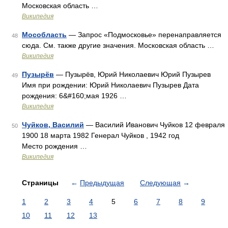
Московская область …
Википедия
Мособласть
— Запрос «Подмосковье» перенаправляется
48
сюда. Cм. также другие значения. Московская область …
Википедия
Пузырёв
— Пузырёв, Юрий Николаевич Юрий Пузырев
49
Имя при рождении: Юрий Николаевич Пузырев Дата
рождения: 6&#160;мая 1926 …
Википедия
Чуйков, Василий
— Василий Иванович Чуйков 12 февраля
50
1900 18 марта 1982 Генерал Чуйков , 1942 год
Место рождения …
Википедия
Страницы
←
Предыдущая
Следующая
→
1
2
3
4
5
6
7
8
9
10
11
12
13